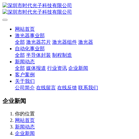
网站首页
激光器事业部
全部
激光器芯片
激光器组件
激光器
自动化事业部
全部
半导体封装
制程制造
新闻动态
全部
媒体报道
行业资讯
企业新闻
客户案例
关于我们
公司简介
在线留言
在线反馈
联系我们
企业新闻
你的位置
网站首页
新闻动态
企业新闻